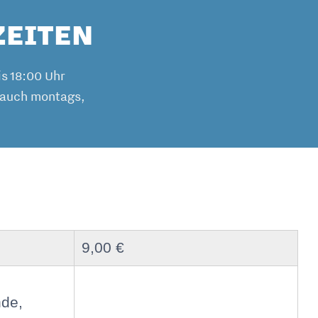
ZEITEN
is 18:00 Uhr
n auch montags,
9,00 €
nde,