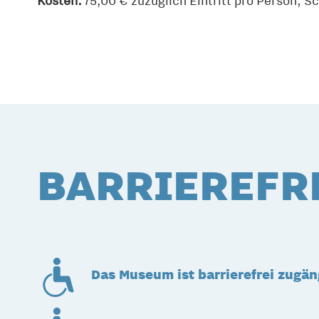
Kosten:
75,00 € zuzüglich Eintritt pro Person; Sc
BARRIEREFR
Das Museum ist barrierefrei zugän