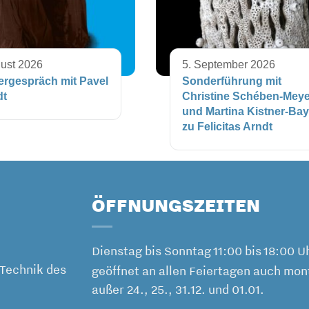
gust 2026
5. September 2026
ergespräch mit Pavel
Sonderführung mit
dt
Christine Schében-Meye
und Martina Kistner-Ba
zu Felicitas Arndt
ÖFFNUNGSZEITEN
Dienstag bis Sonntag 11:00 bis 18:00 U
Technik des
geöffnet an allen Feiertagen auch mon
außer 24., 25., 31.12. und 01.01.