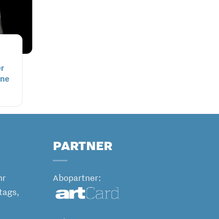
r
yne
PARTNER
hr
Abopartner:
tags,