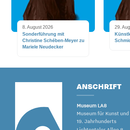
8. August 2026
29. Au
Sonderführung mit
Künstl
Christine Schében-Meyer zu
Schmi
Mariele Neudecker
ANSCHRIFT
Museum LA8
Museum für Kunst und 
19. Jahrhunderts
Lichtentaler Allee 8