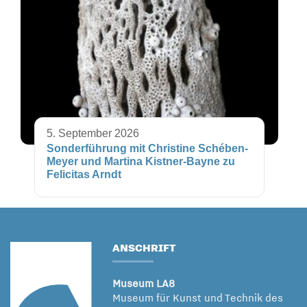
5. September 2026
Sonderführung mit Christine Schében-
Meyer und Martina Kistner-Bayne zu
Felicitas Arndt
ANSCHRIFT
Museum LA8
Museum für Kunst und Technik des