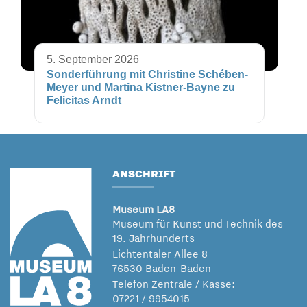
5. September 2026
Sonderführung mit Christine Schében-
Meyer und Martina Kistner-Bayne zu
Felicitas Arndt
ANSCHRIFT
Museum LA8
Museum für Kunst und Technik des
19. Jahrhunderts
Lichtentaler Allee 8
76530 Baden-Baden
Telefon Zentrale / Kasse:
07221 / 9954015