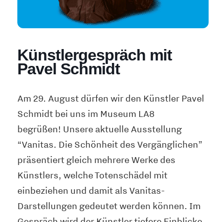
Künstlergespräch mit
Pavel Schmidt
Am 29. August dürfen wir den Künstler Pavel
Schmidt bei uns im Museum LA8
begrüßen!
Unsere aktuelle Ausstellung
“Vanitas. Die Schönheit des Vergänglichen”
präsentiert
gleich mehrere Werke des
Künstlers
,
welche Totenschädel mit
einbeziehen
und damit als Vanitas
-
Darstellungen
gedeutet werden können.
I
m
Gespräch wir
d der Künstler
tiefere Einblicke