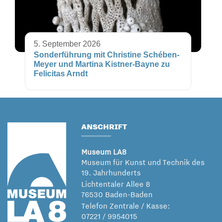
5. September 2026
Sonderführung mit Christine Schében-
Meyer und Martina Kistner-Bayne zu
Felicitas Arndt
ANSCHRIFT
Museum LA8
Museum für Kunst und Technik des
19. Jahrhunderts
Lichtentaler Allee 8
76530 Baden-Baden
Telefon Zentrale / Kasse:
07221 / 9954015